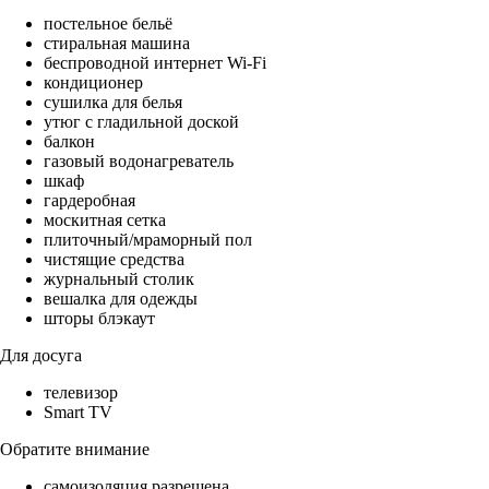
постельное бельё
стиральная машина
беспроводной интернет Wi-Fi
кондиционер
сушилка для белья
утюг с гладильной доской
балкон
газовый водонагреватель
шкаф
гардеробная
москитная сетка
плиточный/мраморный пол
чистящие средства
журнальный столик
вешалка для одежды
шторы блэкаут
Для досуга
телевизор
Smart TV
Обратите внимание
самоизоляция разрешена