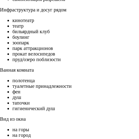
Инфраструктура и досуг рядом
кинотеатр
театр
бильярдный клуб
боулинг
зоопарк
парк аттракционов
прокат велосипедов
пруд/озеро поблизости
Ванная комната
полотенца
туалетные принадлежности
фен
душ
тапочки
гигиенический душ
Вид из окна
на горы
на город