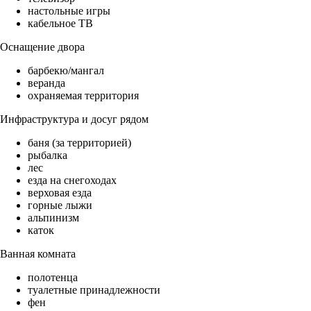
настольные игры
кабельное ТВ
Оснащение двора
барбекю/мангал
веранда
охраняемая территория
Инфраструктура и досуг рядом
баня (за территорией)
рыбалка
лес
езда на снегоходах
верховая езда
горные лыжи
альпинизм
каток
Ванная комната
полотенца
туалетные принадлежности
фен