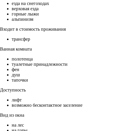
езда на снегоходах
верховая езда
горные лыжи
альпинизм
Входит в стоимость проживания
трансфер
Ванная комната
полотенца
туалетные принадлежности
фен
душ
тапочки
Доступность
лифт
возможно бесконтактное заселение
Вид из окна
на лес
на горы