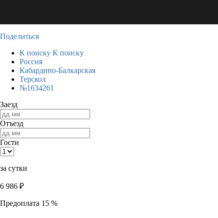
Поделиться
К поиску
К поиску
Россия
Кабардино-Балкарская
Терскол
№1634261
Заезд
Отъезд
Гости
за сутки
6 986
₽
Предоплата 15 %