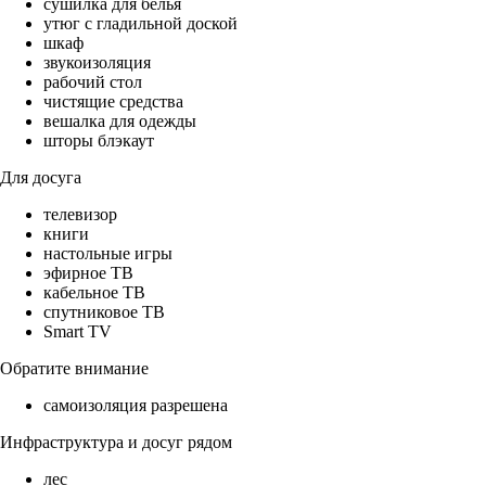
сушилка для белья
утюг с гладильной доской
шкаф
звукоизоляция
рабочий стол
чистящие средства
вешалка для одежды
шторы блэкаут
Для досуга
телевизор
книги
настольные игры
эфирное ТВ
кабельное ТВ
спутниковое ТВ
Smart TV
Обратите внимание
самоизоляция разрешена
Инфраструктура и досуг рядом
лес