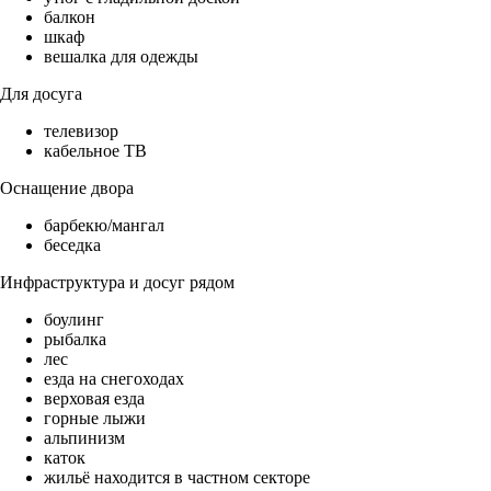
балкон
шкаф
вешалка для одежды
Для досуга
телевизор
кабельное ТВ
Оснащение двора
барбекю/мангал
беседка
Инфраструктура и досуг рядом
боулинг
рыбалка
лес
езда на снегоходах
верховая езда
горные лыжи
альпинизм
каток
жильё находится в частном секторе