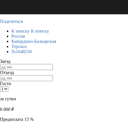
Поделиться
К поиску
К поиску
Россия
Кабардино-Балкарская
Терскол
№1648230
Заезд
Отъезд
Гости
за сутки
6 000
₽
Предоплата 15 %