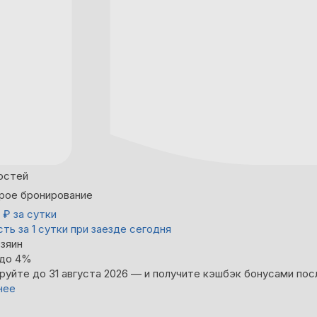
остей
рое бронирование
6
₽
за сутки
ть за 1 сутки при заезде сегодня
зяин
 до 4%
руйте до 31 августа 2026 — и получите кэшбэк бонусами пос
нее