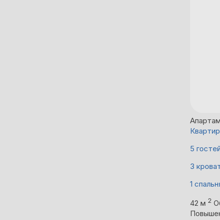
Апарта
Квартир
5 госте
3 крова
1 спальн
2
42 м
О
Повыше