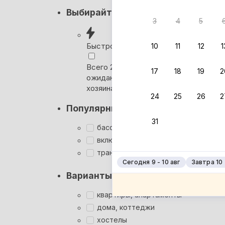
Кэшбэк
Выбирайте лучшее
3
4
5
Вернём 
после о
Быстрое бронирование
10
11
12
1
Выбира
Всего 2 минуты, без
17
18
19
2
ожидания ответа от
Мгновен
хозяина
24
25
26
2
Суперхо
Популярные фильтры
Кэшбэк
31
Заброни
бассейн
Подроб
включён завтрак
трансфер
Сегодня 9 - 10 авг
Завтра 10 -
Варианты размещения
квартиры, апартаменты
дома, коттеджи
хостелы